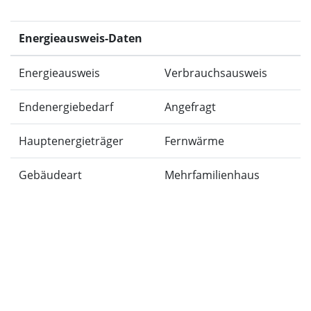
Energieausweis-Daten
Energieausweis
Verbrauchsausweis
Endenergiebedarf
Angefragt
Hauptenergieträger
Fernwärme
Gebäudeart
Mehrfamilienhaus
Preisangaben
Kaufpreis
1.794.000,- €